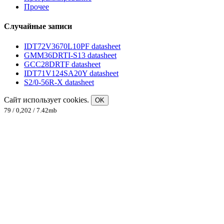
Прочее
Случайные записи
IDT72V3670L10PF datasheet
GMM36DRTI-S13 datasheet
GCC28DRTF datasheet
IDT71V124SA20Y datasheet
S2/0-56R-X datasheet
Сайт использует cookies.
OK
79 / 0,202 / 7.42mb