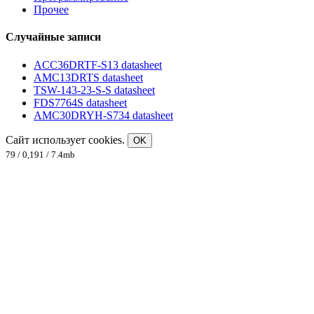
Прочее
Случайные записи
ACC36DRTF-S13 datasheet
AMC13DRTS datasheet
TSW-143-23-S-S datasheet
FDS7764S datasheet
AMC30DRYH-S734 datasheet
Сайт использует cookies.
OK
79 / 0,191 / 7.4mb