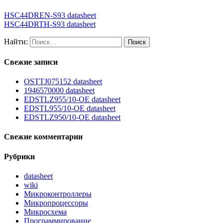
HSC44DREN-S93 datasheet
HSC44DRTH-S93 datasheet
Найти:
Свежие записи
OSTTJ075152 datasheet
1946570000 datasheet
EDSTLZ955/10-OE datasheet
EDSTL955/10-OE datasheet
EDSTLZ950/10-OE datasheet
Свежие комментарии
Рубрики
datasheet
wiki
Микроконтроллеры
Микропроцессоры
Микросхема
Программирование