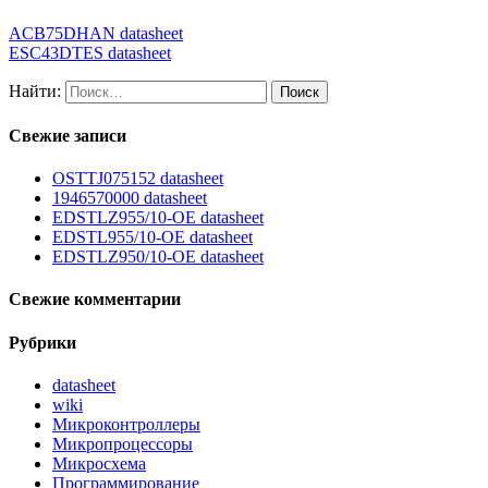
ACB75DHAN datasheet
ESC43DTES datasheet
Найти:
Свежие записи
OSTTJ075152 datasheet
1946570000 datasheet
EDSTLZ955/10-OE datasheet
EDSTL955/10-OE datasheet
EDSTLZ950/10-OE datasheet
Свежие комментарии
Рубрики
datasheet
wiki
Микроконтроллеры
Микропроцессоры
Микросхема
Программирование