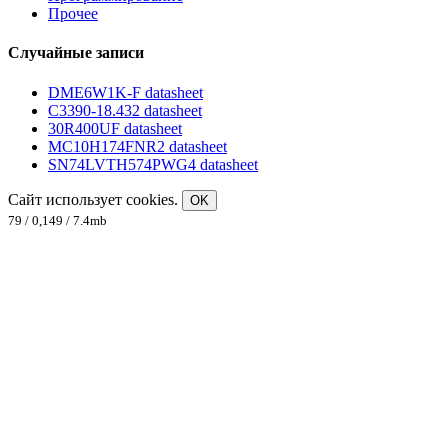
Прочее
Случайные записи
DME6W1K-F datasheet
C3390-18.432 datasheet
30R400UF datasheet
MC10H174FNR2 datasheet
SN74LVTH574PWG4 datasheet
Сайт использует cookies.
OK
79 / 0,149 / 7.4mb