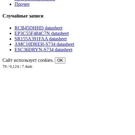
Прочее
Случайные записи
RCB45DHHD datasheet
EP3C55F484C7N datasheet
SR155A391FAA datasheet
AMC10DREH-S734 datasheet
ESC36DRYN-S734 datasheet
Сайт использует cookies.
OK
79 / 0,124 / 7.4mb