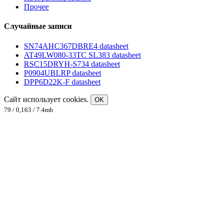
Прочее
Случайные записи
SN74AHC367DBRE4 datasheet
AT49LW080-33TC SL383 datasheet
RSC15DRYH-S734 datasheet
P0904UBLRP datasheet
DPP6D22K-F datasheet
Сайт использует cookies.
OK
79 / 0,163 / 7.4mb