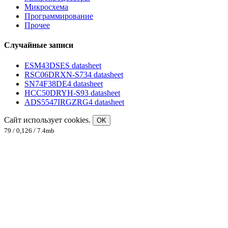
Микросхема
Программирование
Прочее
Случайные записи
ESM43DSES datasheet
RSC06DRXN-S734 datasheet
SN74F38DE4 datasheet
HCC50DRYH-S93 datasheet
ADS5547IRGZRG4 datasheet
Сайт использует cookies.
OK
79 / 0,126 / 7.4mb