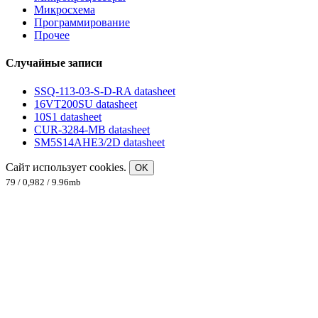
Микросхема
Программирование
Прочее
Случайные записи
SSQ-113-03-S-D-RA datasheet
16VT200SU datasheet
10S1 datasheet
CUR-3284-MB datasheet
SM5S14AHE3/2D datasheet
Сайт использует cookies.
OK
79 / 0,982 / 9.96mb