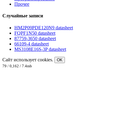
Прочее
Случайные записи
HM2P09PDE120N9 datasheet
FQPF1N50 datasheet
87759-3650 datasheet
66109-4 datasheet
MS3108E16S-3P datasheet
Сайт использует cookies.
OK
79 / 0,162 / 7.4mb