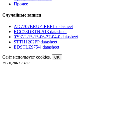
Прочее
Случайные записи
AD7707BRUZ-REEL datasheet
RCC28DRTN-S13 datasheet
0397-2-15-15-06-27-04-0 datasheet
STTH1202FP datasheet
EDSTLZ975/4 datasheet
Сайт использует cookies.
OK
79 / 0,286 / 7.4mb