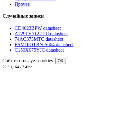
Прочее
Случайные записи
CD4023BPW datasheet
AT29LV512-12JI datasheet
74AC373MTC datasheet
ESM10DTBN-S664 datasheet
C150X075YJC datasheet
Сайт использует cookies.
OK
79 / 0,164 / 7.4mb