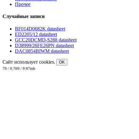
Прочее
Случайные записи
BF014D0682K datasheet
ED2205/12 datasheet
GCC20DCMD-S288 datasheet
D38999/26FE26PN datasheet
DAC0854BIWM datasheet
Сайт использует cookies.
OK
79 / 0,769 / 9.97mb