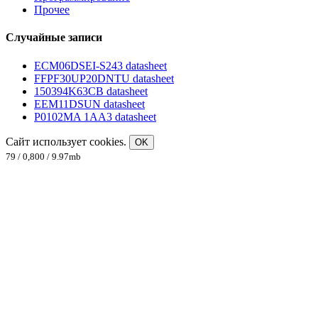
Прочее
Случайные записи
ECM06DSEI-S243 datasheet
FFPF30UP20DNTU datasheet
150394K63CB datasheet
EEM11DSUN datasheet
P0102MA 1AA3 datasheet
Сайт использует cookies.
OK
79 / 0,800 / 9.97mb