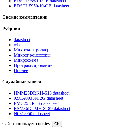
EDSTL955/10-OE datasheet
EDSTLZ950/10-OE datasheet
Свежие комментарии
Рубрики
datasheet
wiki
Микроконтроллеры
Микропроцессоры
Микросхема
Программирование
Прочее
Случайные записи
HMM25DRKH-S13 datasheet
0ZCA0035FF2G datasheet
EMC25DRTS datasheet
RSM36DTMH-S189 datasheet
N031-050 datasheet
Сайт использует cookies.
OK