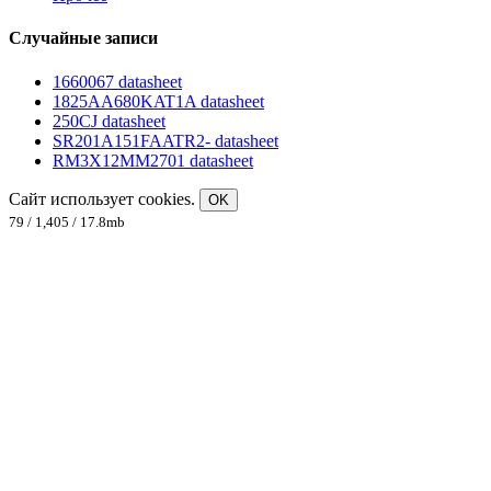
Случайные записи
1660067 datasheet
1825AA680KAT1A datasheet
250CJ datasheet
SR201A151FAATR2- datasheet
RM3X12MM2701 datasheet
Сайт использует cookies.
OK
79 / 1,405 / 17.8mb