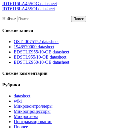
IDT6116LA45SOG datasheet
IDT6116LA45SOI datasheet
Найти:
Свежие записи
OSTTJ075152 datasheet
1946570000 datasheet
EDSTLZ955/10-OE datasheet
EDSTL955/10-OE datasheet
EDSTLZ950/10-OE datasheet
Свежие комментарии
Рубрики
datasheet
wiki
Микроконтроллеры
Микропроцессоры
Микросхема
Программирование
Прочее