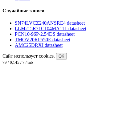
Случайные записи
SN74LVCZ240ANSRE4 datasheet
LLM215R71C104MA11L datasheet
PCN10-96P-2.54DS datasheet
TMOV20RP550E datasheet
AMC25DRXI datasheet
Сайт использует cookies.
OK
79 / 0,145 / 7.4mb