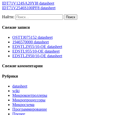
IDT71V124SA20YI8 datasheet
IDT71V2546S100PF8 datasheet
Найти:
Свежие записи
OSTTJ075152 datasheet
1946570000 datasheet
EDSTLZ955/10-OE datasheet
EDSTL955/10-OE datasheet
EDSTLZ950/10-OE datasheet
Свежие комментарии
Рубрики
datasheet
wiki
Микроконтроллеры
Микропроцессоры
Микросхема
Программирование
Прочее