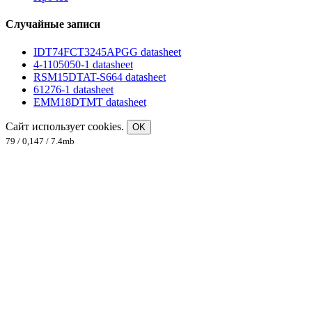
Случайные записи
IDT74FCT3245APGG datasheet
4-1105050-1 datasheet
RSM15DTAT-S664 datasheet
61276-1 datasheet
EMM18DTMT datasheet
Сайт использует cookies.
OK
79 / 0,147 / 7.4mb