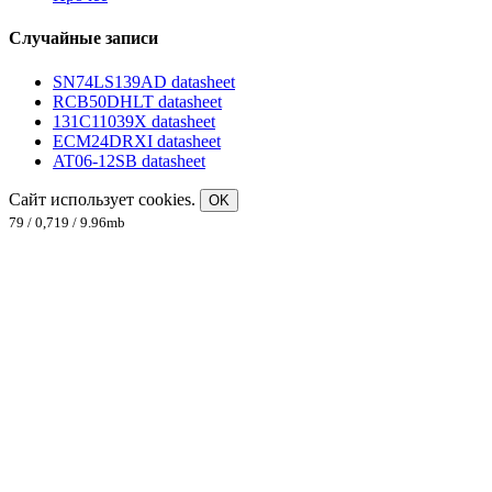
Случайные записи
SN74LS139AD datasheet
RCB50DHLT datasheet
131C11039X datasheet
ECM24DRXI datasheet
AT06-12SB datasheet
Сайт использует cookies.
OK
79 / 0,719 / 9.96mb