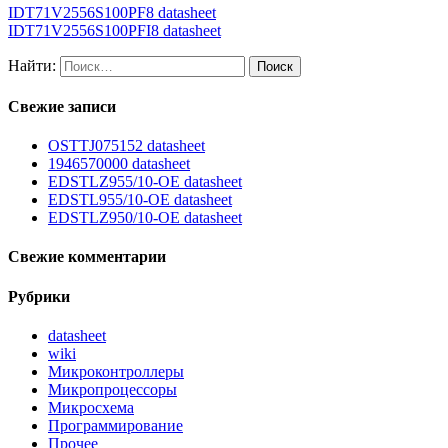
IDT71V2556S100PF8 datasheet
IDT71V2556S100PFI8 datasheet
Найти:
Свежие записи
OSTTJ075152 datasheet
1946570000 datasheet
EDSTLZ955/10-OE datasheet
EDSTL955/10-OE datasheet
EDSTLZ950/10-OE datasheet
Свежие комментарии
Рубрики
datasheet
wiki
Микроконтроллеры
Микропроцессоры
Микросхема
Программирование
Прочее