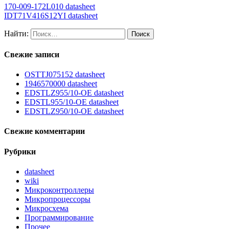
170-009-172L010 datasheet
IDT71V416S12YI datasheet
Найти:
Свежие записи
OSTTJ075152 datasheet
1946570000 datasheet
EDSTLZ955/10-OE datasheet
EDSTL955/10-OE datasheet
EDSTLZ950/10-OE datasheet
Свежие комментарии
Рубрики
datasheet
wiki
Микроконтроллеры
Микропроцессоры
Микросхема
Программирование
Прочее