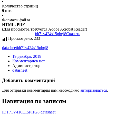
Количество страниц
9 шт.
Форматы файла
HTML, PDF
(Для просмотра требуется Adobe Acrobat Reader)
idt71v424s15phgi8
Скачать
Просмотрено:
233
datasheet
idt71v424s15phgi8
19 декабря, 2019
Комментариев нет
Администратор
datasheet
Добавить комментарий
Для отправки комментария вам необходимо
авторизоваться
.
Навигация по записям
IDT71V416L15PHG8 datasheet