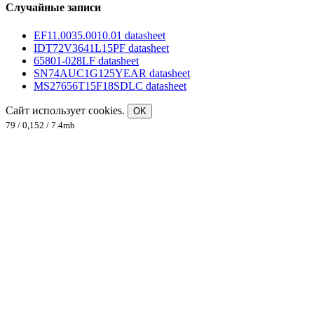
Случайные записи
EF11.0035.0010.01 datasheet
IDT72V3641L15PF datasheet
65801-028LF datasheet
SN74AUC1G125YEAR datasheet
MS27656T15F18SDLC datasheet
Сайт использует cookies.
OK
79 / 0,152 / 7.4mb