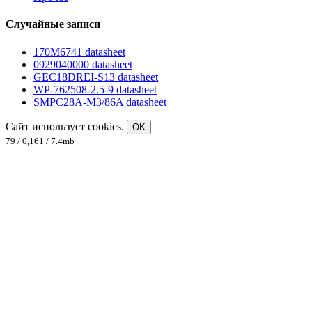
Случайные записи
170M6741 datasheet
0929040000 datasheet
GEC18DREI-S13 datasheet
WP-762508-2.5-9 datasheet
SMPC28A-M3/86A datasheet
Сайт использует cookies.
OK
79 / 0,161 / 7.4mb