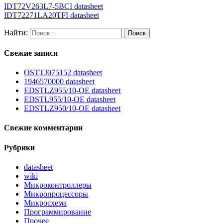
IDT72V263L7-5BCI datasheet
IDT72271LA20TFI datasheet
Найти:
Свежие записи
OSTTJ075152 datasheet
1946570000 datasheet
EDSTLZ955/10-OE datasheet
EDSTL955/10-OE datasheet
EDSTLZ950/10-OE datasheet
Свежие комментарии
Рубрики
datasheet
wiki
Микроконтроллеры
Микропроцессоры
Микросхема
Программирование
Прочее