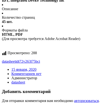
IDT, Integrated Device Technology Inc
Описание
Количество страниц
45 шт.
Форматы файла
HTML, PDF
(Для просмотра требуется Adobe Acrobat Reader)
Просмотрено:
288
datasheet
idt72v263l75bci
15 января, 2020
Комментариев нет
Администратор
datasheet
Добавить комментарий
Для отправки комментария вам необходимо
авторизоваться
.