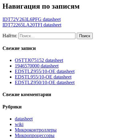
Навигация по записям
IDT72V263L6PFG datasheet
IDT72265LA20TFI datasheet
Найти:
Свежие записи
OSTTJ075152 datasheet
1946570000 datasheet
EDSTLZ955/10-OE datasheet
EDSTL955/10-OE datasheet
EDSTLZ950/10-OE datasheet
Свежие комментарии
Рубрики
datasheet
wiki
Микроконтроллеры
Микропроцессоры