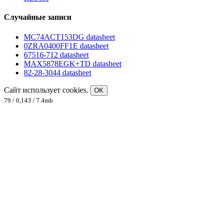
Случайные записи
MC74ACT153DG datasheet
0ZRA0400FF1E datasheet
67516-712 datasheet
MAX5878EGK+TD datasheet
82-28-3044 datasheet
Сайт использует cookies.
OK
79 / 0,143 / 7.4mb