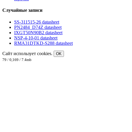
Случайные записи
SS-311515-26 datasheet
PN2484_D74Z datasheet
IXGT50N90B2 datasheet
NSP-4-10-01 datasheet
RMA31DTKD-S288 datasheet
Сайт использует cookies.
OK
79 / 0,169 / 7.4mb