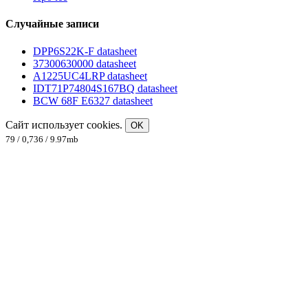
Случайные записи
DPP6S22K-F datasheet
37300630000 datasheet
A1225UC4LRP datasheet
IDT71P74804S167BQ datasheet
BCW 68F E6327 datasheet
Сайт использует cookies.
OK
79 / 0,736 / 9.97mb