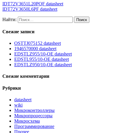
IDT72V3651L20PQF datasheet
IDT72V3650L6PF datasheet
Найти:
Свежие записи
OSTTJ075152 datasheet
1946570000 datasheet
EDSTLZ955/10-OE datasheet
EDSTL955/10-OE datasheet
EDSTLZ950/10-OE datasheet
Свежие комментарии
Рубрики
datasheet
wiki
Микроконтроллеры
Микропроцессоры
Микросхема
Программирование
Прочее