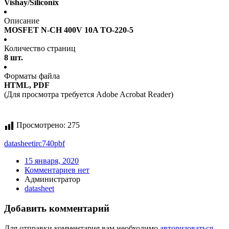
Vishay/Siliconix
Описание
MOSFET N-CH 400V 10A TO-220-5
Количество страниц
8 шт.
Форматы файла
HTML, PDF
(Для просмотра требуется Adobe Acrobat Reader)
Просмотрено:
275
datasheet
irc740pbf
15 января, 2020
Комментариев нет
Администратор
datasheet
Добавить комментарий
Для отправки комментария вам необходимо
авторизоваться
.