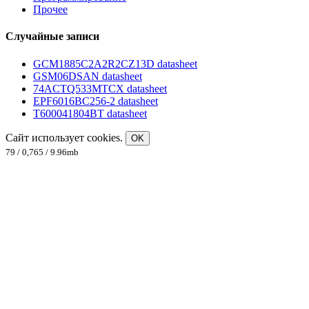
Прочее
Случайные записи
GCM1885C2A2R2CZ13D datasheet
GSM06DSAN datasheet
74ACTQ533MTCX datasheet
EPF6016BC256-2 datasheet
T600041804BT datasheet
Сайт использует cookies.
OK
79 / 0,765 / 9.96mb