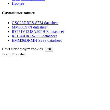
Прочее
Случайные записи
GSC28DRES-S734 datasheet
MM80C97N datasheet
IDT71V124SA20PHI8 datasheet
RCC44DRES-S93 datasheet
EMM36DRMH-S288 datasheet
Сайт использует cookies.
OK
79 / 0,126 / 7.4mb