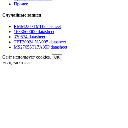
Прочее
Случайные записи
RMM22DTMD datasheet
1633660000 datasheet
320574 datasheet
TFT20024 NA005 datasheet
MS27656T17A35P datasheet
Сайт использует cookies.
OK
79 / 0,750 / 9.96mb