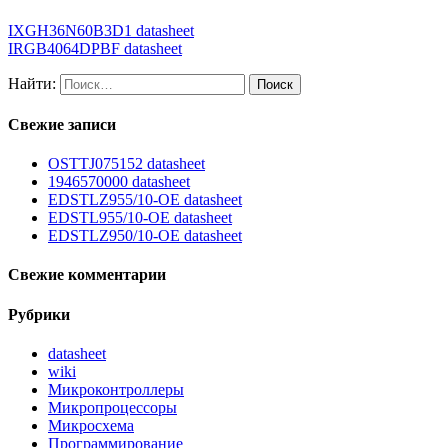
IXGH36N60B3D1 datasheet
IRGB4064DPBF datasheet
Найти:
Свежие записи
OSTTJ075152 datasheet
1946570000 datasheet
EDSTLZ955/10-OE datasheet
EDSTL955/10-OE datasheet
EDSTLZ950/10-OE datasheet
Свежие комментарии
Рубрики
datasheet
wiki
Микроконтроллеры
Микропроцессоры
Микросхема
Программирование