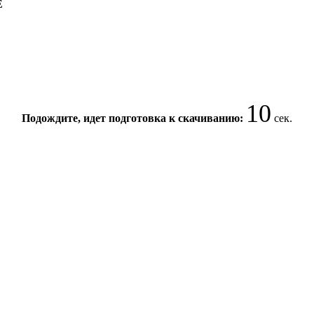
E
10
Подождите, идет подготовка к скачиванию:
сек.