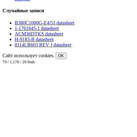
Случайные записи
B380C1000G-E4/51 datasheet
1-1761845-1 datasheet
ACM36DTKS datasheet
H-9183-B datasheet
8114LB603 REV J datasheet
Сайт использует cookies.
OK
79 / 1,176 / 20.9mb