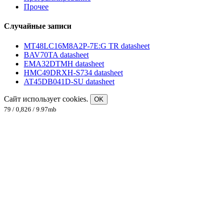
Прочее
Случайные записи
MT48LC16M8A2P-7E:G TR datasheet
BAV70TA datasheet
EMA32DTMH datasheet
HMC49DRXH-S734 datasheet
AT45DB041D-SU datasheet
Сайт использует cookies.
OK
79 / 0,826 / 9.97mb