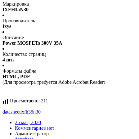
Маркировка
IXFH35N30
Производитель
Ixys
Описание
Power MOSFETs 300V 35A
Количество страниц
4 шт.
Форматы файла
HTML, PDF
(Для просмотра требуется Adobe Acrobat Reader)
Просмотрено:
211
datasheet
ixfh35n30
25 мая, 2020
Комментариев нет
Администратор