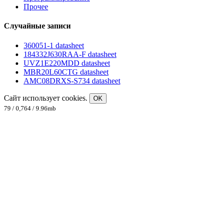
Прочее
Случайные записи
360051-1 datasheet
184332J630RAA-F datasheet
UVZ1E220MDD datasheet
MBR20L60CTG datasheet
AMC08DRXS-S734 datasheet
Сайт использует cookies.
OK
79 / 0,764 / 9.96mb