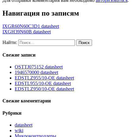
Для отправки комментария вам необходимо
авторизоваться
.
Навигация по записям
IXGR60N60C3D1 datasheet
IXGH39N60B datasheet
Найти:
Свежие записи
OSTTJ075152 datasheet
1946570000 datasheet
EDSTLZ955/10-OE datasheet
EDSTL955/10-OE datasheet
EDSTLZ950/10-OE datasheet
Свежие комментарии
Рубрики
datasheet
wiki
Микроконтроллеры