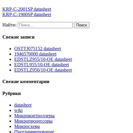
KRP-C-2001SP datasheet
KRP-C-1900SP datasheet
Найти:
Свежие записи
OSTTJ075152 datasheet
1946570000 datasheet
EDSTLZ955/10-OE datasheet
EDSTL955/10-OE datasheet
EDSTLZ950/10-OE datasheet
Свежие комментарии
Рубрики
datasheet
wiki
Микроконтроллеры
Микропроцессоры
Микросхема
Программирование