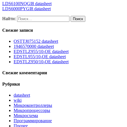
LDS6100NQGI8 datasheet
LDS6000PYGI8 datasheet
Найти:
Свежие записи
OSTTJ075152 datasheet
1946570000 datasheet
EDSTLZ955/10-OE datasheet
EDSTL955/10-OE datasheet
EDSTLZ950/10-OE datasheet
Свежие комментарии
Рубрики
datasheet
wiki
Микроконтроллеры
Микропроцессоры
Микросхема
Программирование
Прочее