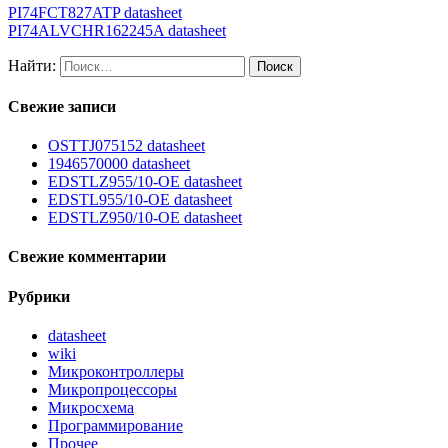
PI74FCT827ATP datasheet
PI74ALVCHR162245A datasheet
Найти:
Свежие записи
OSTTJ075152 datasheet
1946570000 datasheet
EDSTLZ955/10-OE datasheet
EDSTL955/10-OE datasheet
EDSTLZ950/10-OE datasheet
Свежие комментарии
Рубрики
datasheet
wiki
Микроконтроллеры
Микропроцессоры
Микросхема
Программирование
Прочее