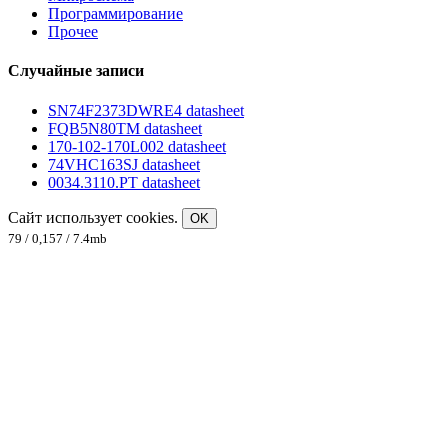
Программирование
Прочее
Случайные записи
SN74F2373DWRE4 datasheet
FQB5N80TM datasheet
170-102-170L002 datasheet
74VHC163SJ datasheet
0034.3110.PT datasheet
Сайт использует cookies.
OK
79 / 0,157 / 7.4mb