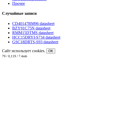
Прочее
Случайные записи
CD40147BM96 datasheet
BZY91C75N datasheet
RMM15DTMS datasheet
HCC15DRYI-S734 datasheet
GSC18DRTS-S93 datasheet
Сайт использует cookies.
OK
79 / 0,119 / 7.4mb