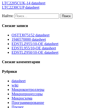
LTC2205CUK-14 datasheet
LTC2230CUP datasheet
Найти:
Свежие записи
OSTTJ075152 datasheet
1946570000 datasheet
EDSTLZ955/10-OE datasheet
EDSTL955/10-OE datasheet
EDSTLZ950/10-OE datasheet
Свежие комментарии
Рубрики
datasheet
wiki
Микроконтроллеры
Микропроцессоры
Микросхема
Программирование
Прочее