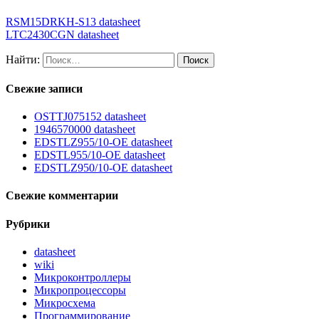
RSM15DRKH-S13 datasheet
LTC2430CGN datasheet
Найти:
Свежие записи
OSTTJ075152 datasheet
1946570000 datasheet
EDSTLZ955/10-OE datasheet
EDSTL955/10-OE datasheet
EDSTLZ950/10-OE datasheet
Свежие комментарии
Рубрики
datasheet
wiki
Микроконтроллеры
Микропроцессоры
Микросхема
Программирование