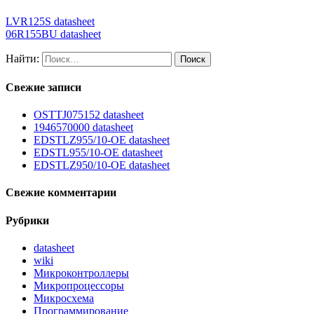
LVR125S datasheet
06R155BU datasheet
Найти:
Свежие записи
OSTTJ075152 datasheet
1946570000 datasheet
EDSTLZ955/10-OE datasheet
EDSTL955/10-OE datasheet
EDSTLZ950/10-OE datasheet
Свежие комментарии
Рубрики
datasheet
wiki
Микроконтроллеры
Микропроцессоры
Микросхема
Программирование