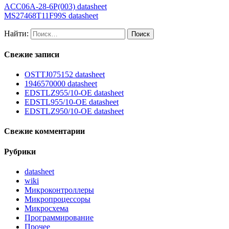
ACC06A-28-6P(003) datasheet
MS27468T11F99S datasheet
Найти:
Свежие записи
OSTTJ075152 datasheet
1946570000 datasheet
EDSTLZ955/10-OE datasheet
EDSTL955/10-OE datasheet
EDSTLZ950/10-OE datasheet
Свежие комментарии
Рубрики
datasheet
wiki
Микроконтроллеры
Микропроцессоры
Микросхема
Программирование
Прочее