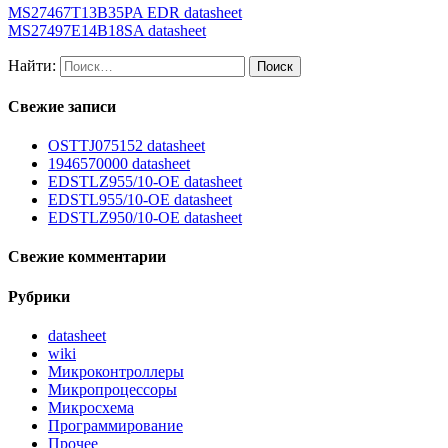
MS27467T13B35PA EDR datasheet
MS27497E14B18SA datasheet
Найти:
Свежие записи
OSTTJ075152 datasheet
1946570000 datasheet
EDSTLZ955/10-OE datasheet
EDSTL955/10-OE datasheet
EDSTLZ950/10-OE datasheet
Свежие комментарии
Рубрики
datasheet
wiki
Микроконтроллеры
Микропроцессоры
Микросхема
Программирование
Прочее