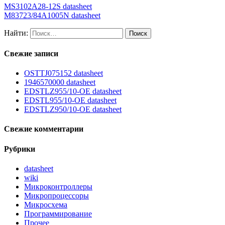
MS3102A28-12S datasheet
M83723/84A1005N datasheet
Найти:
Свежие записи
OSTTJ075152 datasheet
1946570000 datasheet
EDSTLZ955/10-OE datasheet
EDSTL955/10-OE datasheet
EDSTLZ950/10-OE datasheet
Свежие комментарии
Рубрики
datasheet
wiki
Микроконтроллеры
Микропроцессоры
Микросхема
Программирование
Прочее