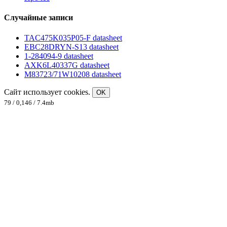
Случайные записи
TAC475K035P05-F datasheet
EBC28DRYN-S13 datasheet
1-284094-9 datasheet
AXK6L40337G datasheet
M83723/71W10208 datasheet
Сайт использует cookies.
OK
79 / 0,146 / 7.4mb