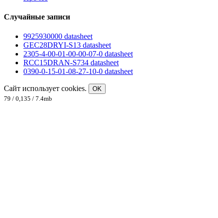
Случайные записи
9925930000 datasheet
GEC28DRYI-S13 datasheet
2305-4-00-01-00-00-07-0 datasheet
RCC15DRAN-S734 datasheet
0390-0-15-01-08-27-10-0 datasheet
Сайт использует cookies.
OK
79 / 0,135 / 7.4mb