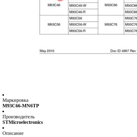
Маркировка
M93C66-MN6TP
Производитель
STMicroelectronics
Описание