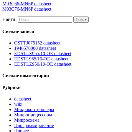
M93C66-MN6P datasheet
M93C76-MN6P datasheet
Найти:
Свежие записи
OSTTJ075152 datasheet
1946570000 datasheet
EDSTLZ955/10-OE datasheet
EDSTL955/10-OE datasheet
EDSTLZ950/10-OE datasheet
Свежие комментарии
Рубрики
datasheet
wiki
Микроконтроллеры
Микропроцессоры
Микросхема
Программирование
Прочее